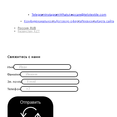
Telegram
Instagram
WhatsApp
care@telotextile.com
Конфиденциальность
Договор-оферта
Реквизиты
Карта сайта
Россия, RUB
Қазақстан, KZT
Свяжитесь с нами
Имя
Фамилия
Эл. почта
Телефон
Отправить