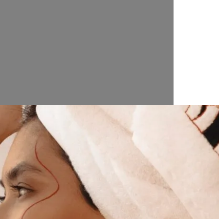
ного махрового текстиля для