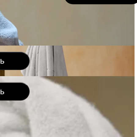
ть
ть