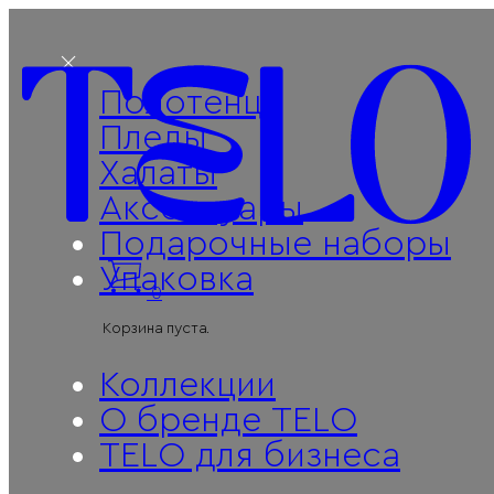
Полотенца
Пледы
Халаты
Аксессуары
Подарочные наборы
Упаковка
0
Корзина пуста.
Коллекции
О бренде TELO
Поиск
TELO для бизнеса