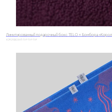
Лимитированный подарочный бокс TELO × Бомбора «Корол
КОРОЛЕВСКИЙ ПУР ПУР ПУР