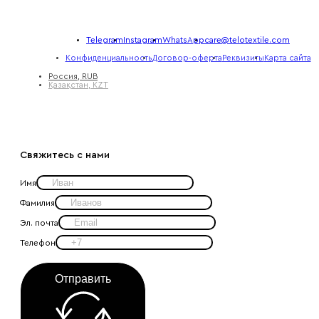
Telegram
Instagram
WhatsApp
care@telotextile.com
Конфиденциальность
Договор-оферта
Реквизиты
Карта сайта
Россия, RUB
Қазақстан, KZT
Свяжитесь с нами
Имя
Фамилия
Эл. почта
Телефон
Отправить