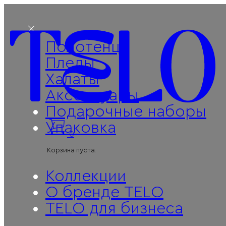
Полотенца
Пледы
Халаты
Аксессуары
Подарочные наборы
Упаковка
0
Корзина пуста.
Коллекции
О бренде TELO
Поиск
TELO для бизнеса