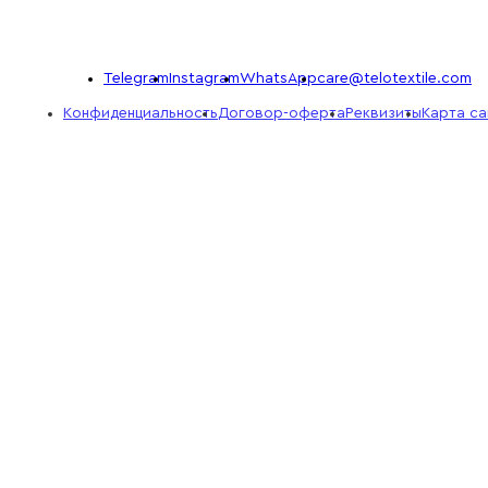
Telegram
Instagram
WhatsApp
care@telotextile.com
Конфиденциальность
Договор-оферта
Реквизиты
Карта са