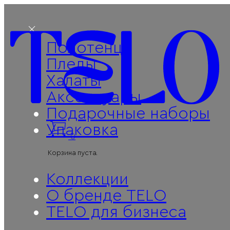
Полотенца
Пледы
Халаты
Аксессуары
Подарочные наборы
Упаковка
0
Корзина пуста.
Коллекции
О бренде TELO
Поиск
TELO для бизнеса