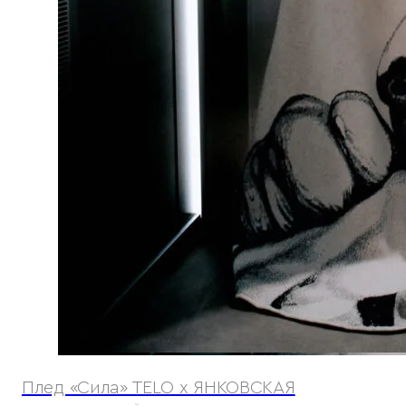
Плед «Сила» TELO x ЯНКОВСКАЯ