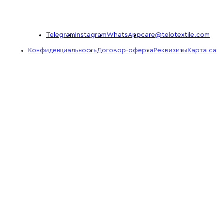
Telegram
Instagram
WhatsApp
care@telotextile.com
Конфиденциальность
Договор-оферта
Реквизиты
Карта са