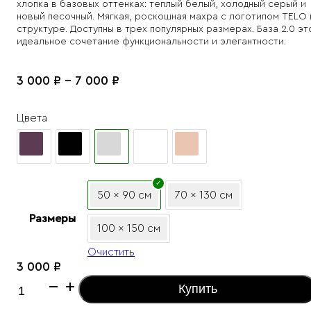
хлопка в базовых оттенках: теплый белый, холодный серый и
новый песочный. Мягкая, роскошная махра с логотипом TELO 
структуре. Доступны в трех популярных размерах. База 2.0 эт
идеальное сочетание функциональности и элегантности.
Диапазон
3 000
₽
–
7 000
₽
цен:
3
Цвета
000 ₽
–
7
000 ₽
50 x 90 см
70 x 130 см
Размеры
100 x 150 см
Очистить
3 000
₽
Количество
Купить
товара