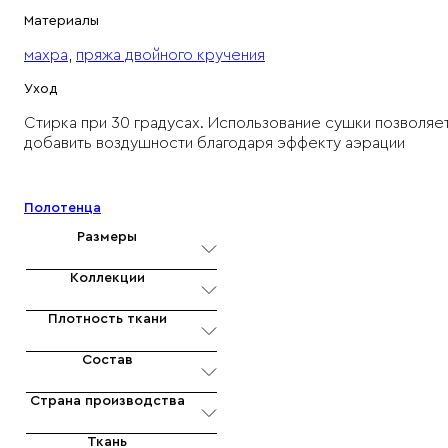
Серое
Материалы
полотенце
«База
махра
,
пряжа двойного кручения
2.0»
Уход
Стирка при 30 градусах. Использование сушки позволяе
добавить воздушности благодаря эффекту аэрации
Характеристики товара
Полотенца
Размеры
Коллекции
Плотность ткани
Состав
Страна производства
Ткань