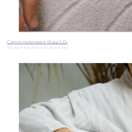
Серое полотенце «База 2.0»
100 X 150 СМ
50 X 90 СМ
70 X 130 СМ
СЕРОЕ