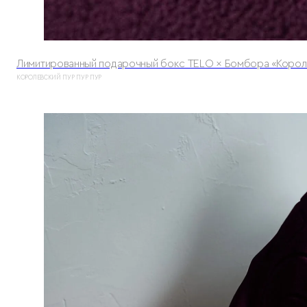
Лимитированный подарочный бокс TELO × Бомбора «Корол
КОРОЛЕВСКИЙ ПУР ПУР ПУР