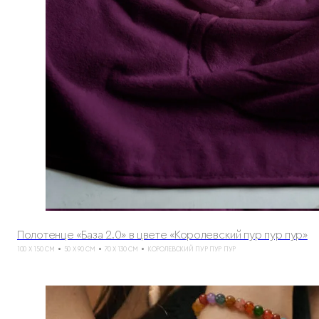
Полотенце «База 2.0» в цвете «Королевский пур пур пур»
100 X 150 СМ
50 X 90 СМ
70 X 130 СМ
КОРОЛЕВСКИЙ ПУР ПУР ПУР