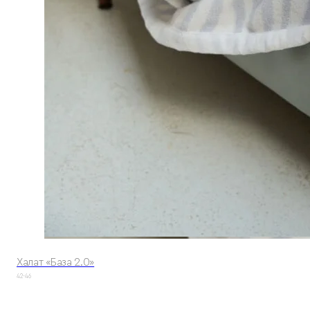
Халат «База 2.0»
42-46