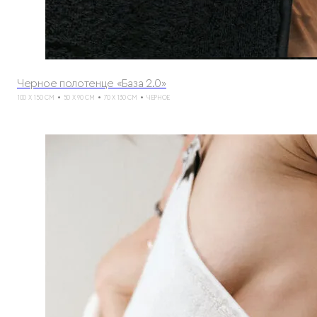
Черное полотенце «База 2.0»
100 X 150 СМ
50 X 90 СМ
70 X 130 СМ
ЧЕРНОЕ