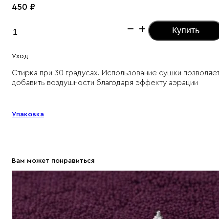
450
₽
Количество
Купить
товара
Пакет
Уход
TELO
Стирка при 30 градусах. Использование сушки позволяе
добавить воздушности благодаря эффекту аэрации
Характеристики товара
Упаковка
Вам может понравиться