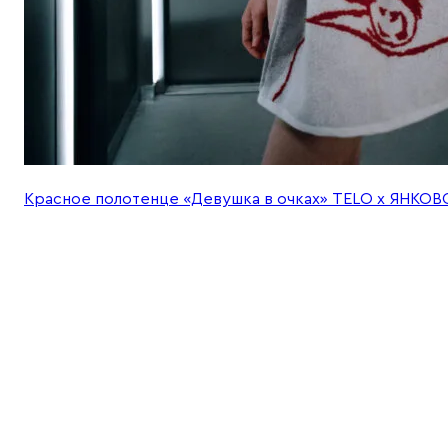
Красное полотенце «Девушка в очках» TELO x ЯНКО