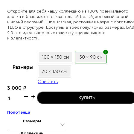
range:
3
Откройте для себя нашу коллекцию из 100% премиального
хлопка в базовых оттенках: теплый белый, холодный серый
000 ₽
и новый песочный Dune. Мягкая, роскошная махра с логотипо
through
TELO в структуре. Доступны в трёх популярных размерах. BA
7
2.0 это идеальное сочетание функциональности
и элегантности.
000 ₽
100 x 150 см
50 x 90 см
Размеры
70 x 130 см
Очистить
3 000
₽
Количество
Купить
товара
Характеристики товара
Белое
Полотенца
полотенце
«Base
Размеры
2.0»
Коллекции